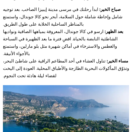
صباح الخير:
ابدأ رحلتك في مرسى مدينة إيبيزا الصاخب. بعد توجيه
شامل وإحاطة شاملة حول السلامة، أبحر نحو كالا جوندال، واستمتع
بالمناظر الساحلية الخلابة على طول الطريق.
بعد الظهر:
ارسو في كالا جوندال، المعروفة بمياهها الصافية ونواديها
الشاطئية النابضة بالحياة. اقضِ فترة ما بعد الظهيرة في السباحة
والغطس والاسترخاء في أماكن شهيرة مثل بلو مارلين، واستمتع
بالأجواء الأنيقة.
مساء الخير:
تناول العشاء في أحد المطاعم الراقية على شاطئ البحر،
وتذوّق المأكولات البحرية الطازجة والأطباق المحلية. العودة إلى اليخت
لقضاء ليلة هادئة تحت النجوم.