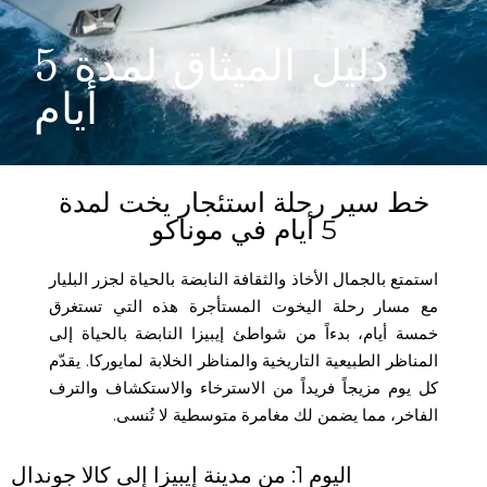
دليل الميثاق لمدة 5
أيام
خط سير رحلة استئجار يخت لمدة
5 أيام في موناكو
استمتع بالجمال الأخاذ والثقافة النابضة بالحياة لجزر البليار
مع مسار رحلة اليخوت المستأجرة هذه التي تستغرق
خمسة أيام، بدءاً من شواطئ إيبيزا النابضة بالحياة إلى
المناظر الطبيعية التاريخية والمناظر الخلابة لمايوركا. يقدّم
كل يوم مزيجاً فريداً من الاسترخاء والاستكشاف والترف
الفاخر، مما يضمن لك مغامرة متوسطية لا تُنسى.
اليوم 1: من مدينة إيبيزا إلى كالا جوندال