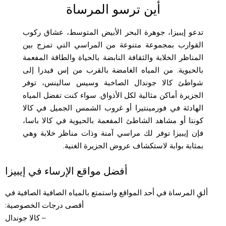
أين ترسو المرساة
تدعو إيبيزا، جوهرة البحر الأبيض المتوسط، عشاق ركوب
القوارب بمجموعة متنوعة من المراسي التي تمزج بين
المناظر الخلابة والثقافة النابضة بالحياة والطاقة المفعمة
بالحيوية. من المياه الغامضة بالقرب من إس فيدرا إلى
شواطئ كالا جوندال الصاخبة وسيس سالينس، توفر
الجزيرة أماكن مثالية لكل الأذواق. سواء كنت تفضل المياه
الهادئة في فورمينتيرا أو غروب الشمس الجميل في كالا
كونتا أو مشاهد الشاطئ المفعمة بالحيوية في كالا باسا،
فإن إيبيزا توفر لك مراسي آمنة وذات مناظر خلابة وهي
بمثابة بوابة لاستكشاف عروض الجزيرة الغنية.
أفضل مواقع الإرساء في إيبيزا
ألقِ المرساة في أحد المواقع واستمتع بالمياه الصافية الصافية في
أقصى درجات الخصوصية:
– كالا جوندال