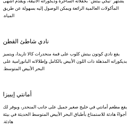
يشتهر “نيكي بيتش” بحفلاته الساحرة وديكوراته الأنيقة، ويقدّم أشهى
المأكولات العالمية الرائعة ويمكن الوصول إليه بسهولة عن طريق
المياه.
نادي شاطئ القطن
يقع نادي كوتون بيتش كلوب على قمة منحدرات كالا تاريدا، ويتميز
بديكوراته المذهلة ذات اللون الأبيض بالكامل وإطلالاته البانورامية على
البحر الأبيض المتوسط.
أمانتي إيبيزا
يقع مطعم أمانتي في خليج صغير جميل على جانب المنحدر، ويوفر لك
أجواءً هادئة للاستمتاع بأطباق البحر الأبيض المتوسط الحديثة في بيئة
هادئة.