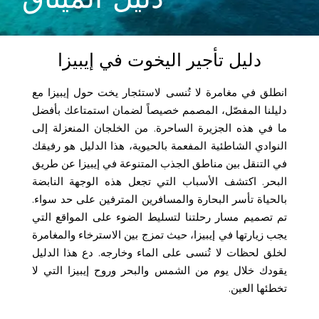
دليل تأجير اليخوت في إيبيزا
انطلق في مغامرة لا تُنسى لاستئجار يخت حول إيبيزا مع
دليلنا المفصّل، المصمم خصيصاً لضمان استمتاعك بأفضل
ما في هذه الجزيرة الساحرة. من الخلجان المنعزلة إلى
النوادي الشاطئية المفعمة بالحيوية، هذا الدليل هو رفيقك
في التنقل بين مناطق الجذب المتنوعة في إيبيزا عن طريق
البحر. اكتشف الأسباب التي تجعل هذه الوجهة النابضة
بالحياة تأسر البحارة والمسافرين المترفين على حد سواء.
تم تصميم مسار رحلتنا لتسليط الضوء على المواقع التي
يجب زيارتها في إيبيزا، حيث تمزج بين الاسترخاء والمغامرة
لخلق لحظات لا تُنسى على الماء وخارجه. دع هذا الدليل
يقودك خلال يوم من الشمس والبحر وروح إيبيزا التي لا
تخطئها العين.