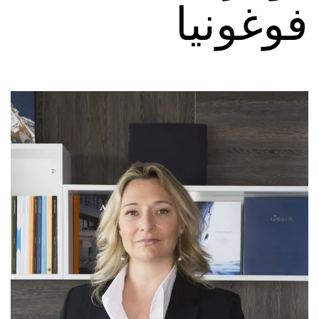
فوغونيا