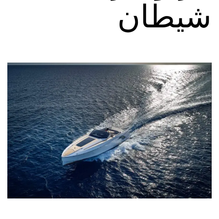
شيطان