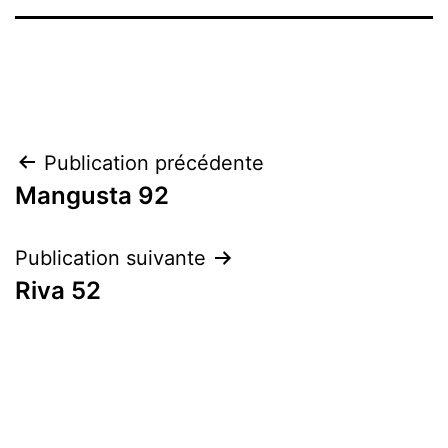
Navigation
Publication précédente
Mangusta 92
de
l’article
Publication suivante
Riva 52