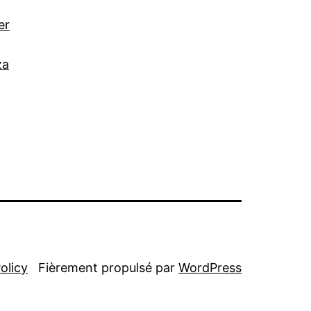
er
za
olicy
Fièrement propulsé par
WordPress