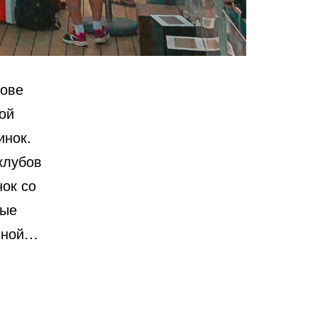
рове
ой
инок.
клубов
ок со
ные
очной…