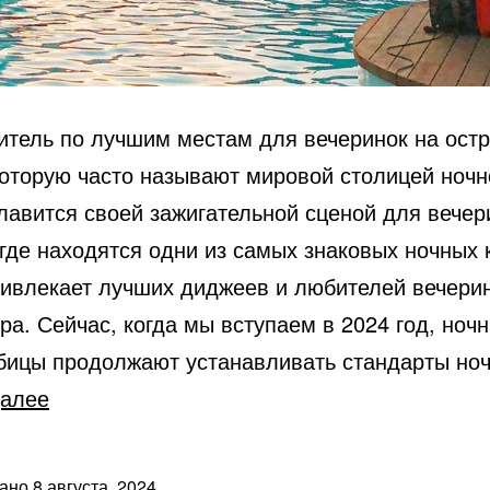
итель по лучшим местам для вечеринок на ост
которую часто называют мировой столицей ночн
лавится своей зажигательной сценой для вечер
 где находятся одни из самых знаковых ночных 
ривлекает лучших диджеев и любителей вечерин
ра. Сейчас, когда мы вступаем в 2024 год, ноч
бицы продолжают устанавливать стандарты н
Лучшие
далее
ночные
клубы
вано
8 августа, 2024