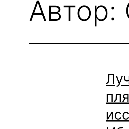
Автор:
Лу
пл
исс