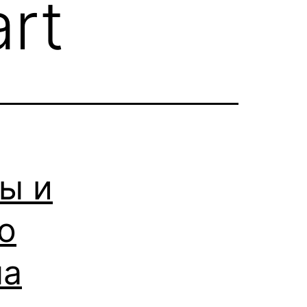
art
ы и
о
на