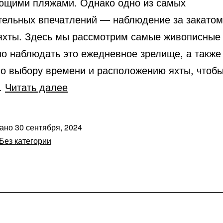
ющими пляжами. Однако одно из самых
тельных впечатлений — наблюдение за закатом
яхты. Здесь мы рассмотрим самые живописные 
но наблюдать это ежедневное зрелище, а также
по выбору времени и расположению яхты, чтоб
Лучшие
…
Читать далее
скрытые
бухты
вано
30 сентября, 2024
и
Без категории
пляжи,
которые
можно
исследовать
на