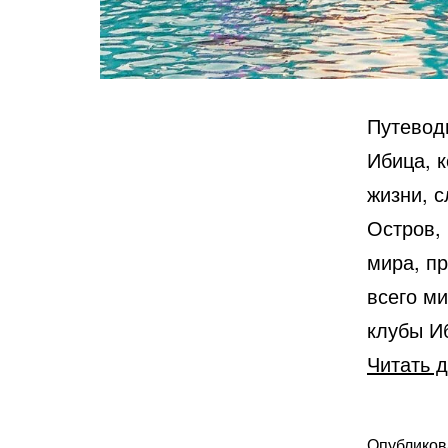
Путевод
Ибица, 
жизни, с
Остров,
мира, п
всего ми
клубы И
Читать 
Опублико