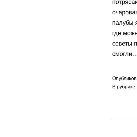
потряса
очарова
палубы 
где мож
советы 
смогли
Опублико
В рубрике