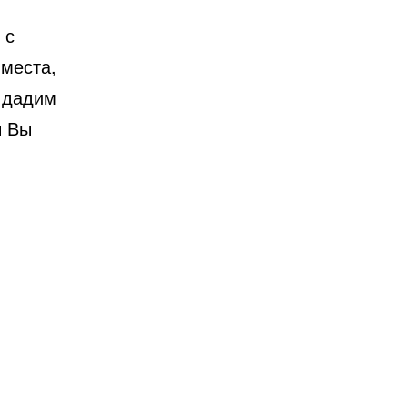
 с
места,
 дадим
ы Вы