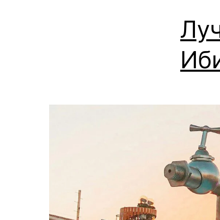
Лу
Иб