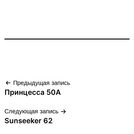
Навигация
Предыдущая запись
Принцесса 50A
по
записям
Следующая запись
Sunseeker 62