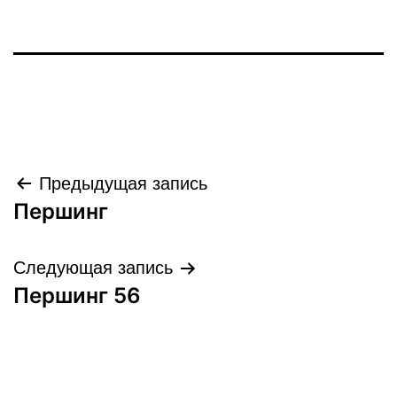
Навигация
Предыдущая запись
Першинг
по
записям
Следующая запись
Першинг 56