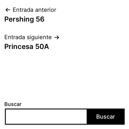
Navegación
Entrada anterior
Pershing 56
de
entradas
Entrada siguiente
Princesa 50A
Buscar
Buscar