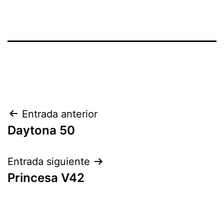
Navegación
Entrada anterior
Daytona 50
de
entradas
Entrada siguiente
Princesa V42